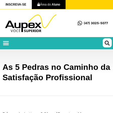
INSCREVA-SE
Área do
Aluno
(47) 3025-5077
Profissionalizantes e Técnicos
As 5 Pedras no Caminho da
Satisfação Profissional