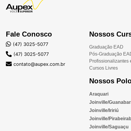
Fale Conosco
Nossos Cur
(47) 3025-5077
Graduação EAD
(47) 3025-5077
Pós-Graduação EA
Profissionalizantes
contato@aupex.com.br
Cursos Livres
Nossos Pol
Araquari
Joinville/Guanaba
Joinville/Iririú
Joinville/Pirabeira
Joinville/Saguaçu