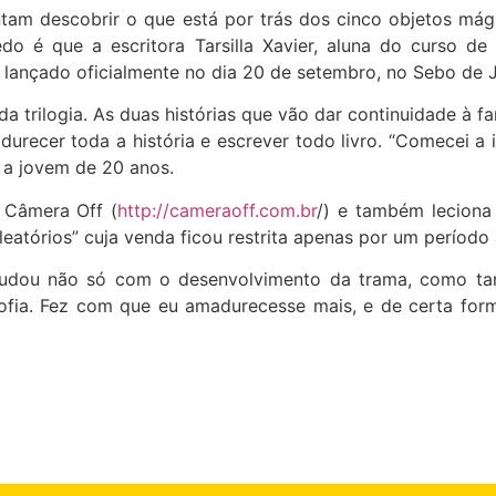
tam descobrir o que está por trás dos cinco objetos mág
 é que a escritora Tarsilla Xavier, aluna do curso de F
oi lançado oficialmente no dia 20 de setembro, no Sebo de J
 da trilogia. As duas histórias que vão dar continuidade à f
urecer toda a história e escrever todo livro. “Comecei a 
e a jovem de 20 anos.
e Câmera Off (
http://cameraoff.com.br
/) e também leciona 
leatórios” cuja venda ficou restrita apenas por um período
a ajudou não só com o desenvolvimento da trama, como
ofia. Fez com que eu amadurecesse mais, e de certa fo