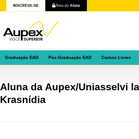
INSCREVA-SE
Área do
Aluno
Graduação EAD
Pós-Graduação EAD
Cursos Livres
Aluna da Aupex/Uniasselvi la
Krasnídia