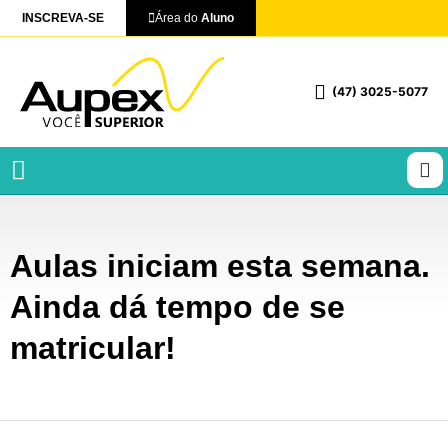
INSCREVA-SE
Área do
Aluno
(47) 3025-5077
Profissionalizantes e Técnicos
Aulas iniciam esta semana.
Ainda dá tempo de se
matricular!