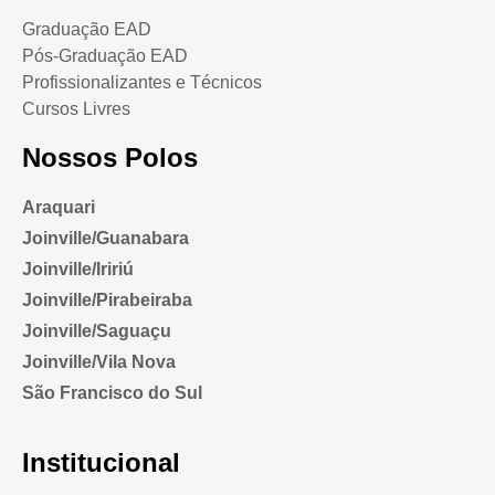
Graduação EAD
Pós-Graduação EAD
Profissionalizantes e Técnicos
Cursos Livres
Nossos Polos
Araquari
Joinville/Guanabara
Joinville/Iririú
Joinville/Pirabeiraba
Joinville/Saguaçu
Joinville/Vila Nova
São Francisco do Sul
Institucional