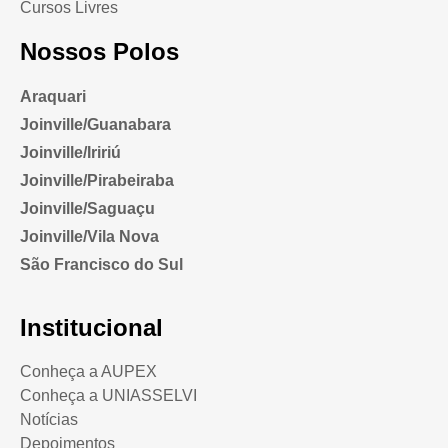
Cursos Livres
Nossos Polos
Araquari
Joinville/Guanabara
Joinville/Iririú
Joinville/Pirabeiraba
Joinville/Saguaçu
Joinville/Vila Nova
São Francisco do Sul
Institucional
Conheça a AUPEX
Conheça a UNIASSELVI
Notícias
Depoimentos