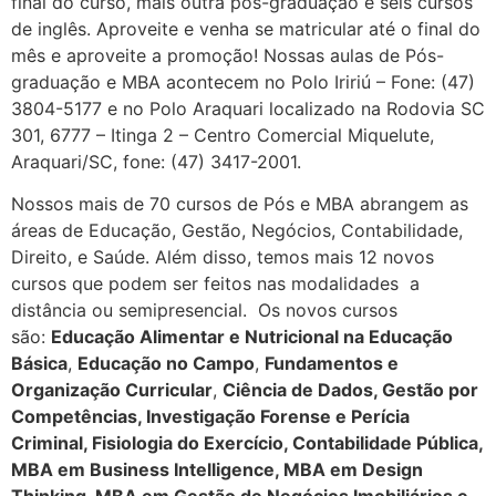
final do curso, mais outra pós-graduação e seis cursos
de inglês. Aproveite e venha se matricular até o final do
mês e aproveite a promoção! Nossas aulas de Pós-
graduação e MBA acontecem no Polo Iririú – Fone: (47)
3804-5177 e no Polo Araquari localizado na Rodovia SC
301, 6777 – Itinga 2 – Centro Comercial Miquelute,
Araquari/SC, fone: (47) 3417-2001.
Nossos mais de 70 cursos de Pós e MBA abrangem as
áreas de Educação, Gestão, Negócios, Contabilidade,
Direito, e Saúde. Além disso, temos mais 12 novos
cursos que podem ser feitos nas modalidades a
distância ou semipresencial. Os novos cursos
são:
Educação Alimentar e Nutricional na Educação
Básica
,
Educação no Campo
,
Fundamentos e
Organização Curricular
,
Ciência de Dados, Gestão por
Competências, Investigação Forense e Perícia
Criminal, Fisiologia do Exercício, Contabilidade Pública,
MBA em Business Intelligence, MBA em Design