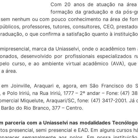
Com 20 anos de atuação na área e
formação da graduação e da pós-g
ade sem nenhum ou com pouco conhecimento na área de fo
úblicos, professores, tutores, consultores, CEO, prestado
aduação, o que confirma a satisfação quanto à instituição
semipresencial, marca da Uniasselvi, onde o acadêmico te
cionados, desenvolvido por profissionais especializados
pelo curso, e ao ambiente virtual acadêmico (AVA), que 
 a área.
em Joinville, Araquari e, agora, em São Francisco do S
 Polo Iririú, na Rua Iririú, 1777 – 2º andar – Fone: (47) 
omercial Miquelute, Araquari/SC, fone: (47) 3417-2001. Já 
 Barão do Rio Branco, 377 – Centro.
 parceria com a Uniasselvi nas modalidades Tecnólogo,
tos presencial, semi presencial e EAD. Em alguns cursos h
arecer semanalmente aos polos. Em nossa instituição