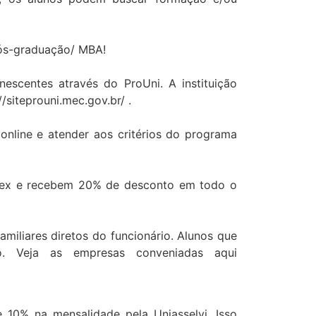
pós-graduação/ MBA!
scentes através do ProUni. A instituição
siteprouni.mec.gov.br/ .
online e atender aos critérios do programa
upex e recebem 20% de desconto em todo o
iliares diretos do funcionário. Alunos que
 Veja as empresas conveniadas aqui
 10% na mensalidade pela Uniasselvi. Isso