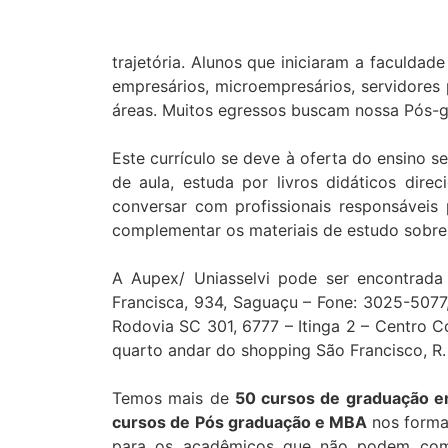
trajetória. Alunos que iniciaram a faculd
empresários, microempresários, servidores p
áreas. Muitos egressos buscam nossa Pós-gr
Este currículo se deve à oferta do ensino 
de aula, estuda por livros didáticos dire
conversar com profissionais responsáveis 
complementar os materiais de estudo sobre
A Aupex/ Uniasselvi pode ser encontrada 
Francisca, 934, Saguaçu – Fone: 3025-5077, e
Rodovia SC 301, 6777 – Itinga 2 – Centro C
quarto andar do shopping São Francisco, R.
Temos mais de
50 cursos de graduação em
cursos de Pós graduação e MBA
nos forma
para os acadêmicos que não podem comp