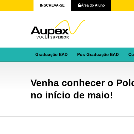
INSCREVA-SE
Área do
Aluno
Graduação EAD
Pós-Graduação EAD
Cu
Venha conhecer o Pol
no início de maio!