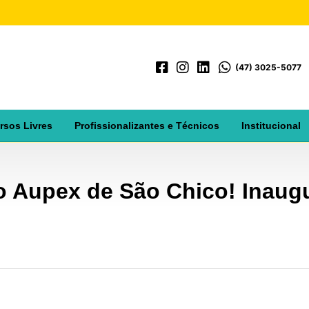
(47) 3025-5077
rsos Livres
Profissionalizantes e Técnicos
Institucional
o Aupex de São Chico! Inaug