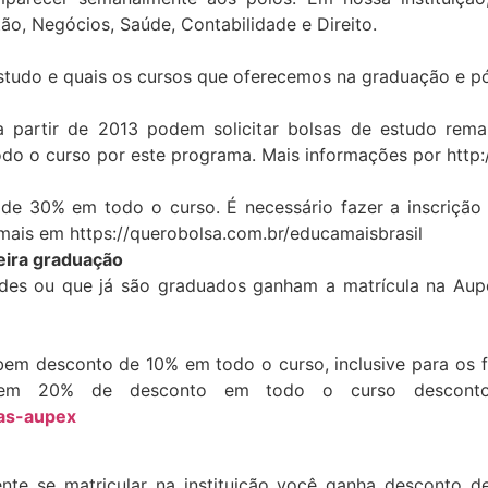
ão, Negócios, Saúde, Contabilidade e Direito.
estudo e quais os cursos que oferecemos na graduação e 
artir de 2013 podem solicitar bolsas de estudo remane
do o curso por este programa. Mais informações por http://
de 30% em todo o curso. É necessário fazer a inscrição 
 mais em https://querobolsa.com.br/educamaisbrasil
meira graduação
dades ou que já são graduados ganham a matrícula na A
m desconto de 10% em todo o curso, inclusive para os fam
ebem 20% de desconto em todo o curso desconto.
as-aupex
te se matricular na instituição você ganha desconto de