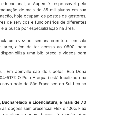
ducacional, a Aupex é responsável pela
raduação de mais de 35 mil alunos em sua
rmação, hoje ocupam os postos de gestores,
res de serviços e funcionários de diferentes
 e a busca por especialização na área.
m aula uma vez por semana com tutor em sala
 na área, além de ter acesso ao 0800, para
disponibiliza uma biblioteca e vídeos para
ul. Em Joinville são dois polos: Rua Dona
3804-5177. O Polo Araquari está localizado na
o novo polo de São Francisco do Sul fica no
 Bacharelado e Licenciatura, e mais de 70
á as opções semipresencial Flex e 100% Flex
, os alunos podem buscar formação e/ou