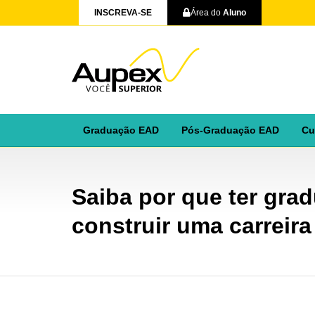
INSCREVA-SE
Área do
Aluno
Graduação EAD
Pós-Graduação EAD
Cu
Saiba por que ter gra
construir uma carreir