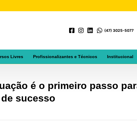
(47) 3025-5077
rsos Livres
Profissionalizantes e Técnicos
Institucional
duação é o primeiro passo pa
a de sucesso