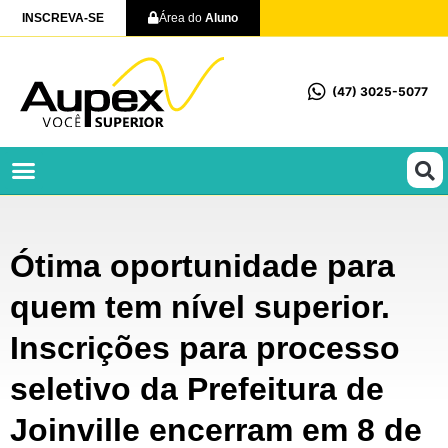
INSCREVA-SE
Área do
Aluno
(47) 3025-5077
Profissionalizantes e Técnicos
Ótima oportunidade para
quem tem nível superior.
Inscrições para processo
seletivo da Prefeitura de
Joinville encerram em 8 de