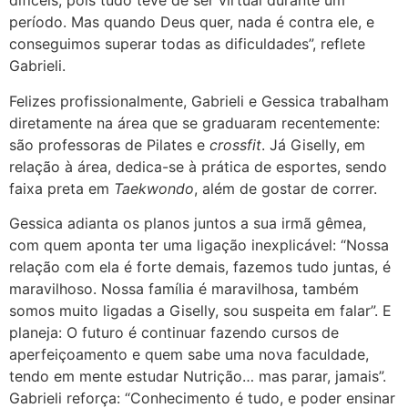
difíceis, pois tudo teve de ser virtual durante um
período. Mas quando Deus quer, nada é contra ele, e
conseguimos superar todas as dificuldades”, reflete
Gabrieli.
Felizes profissionalmente, Gabrieli e Gessica trabalham
diretamente na área que se graduaram recentemente:
são professoras de Pilates e
crossfit
. Já Giselly, em
relação à área, dedica-se à prática de esportes, sendo
faixa preta em
Taekwondo
, além de gostar de correr.
Gessica adianta os planos juntos a sua irmã gêmea,
com quem aponta ter uma ligação inexplicável: “Nossa
relação com ela é forte demais, fazemos tudo juntas, é
maravilhoso. Nossa família é maravilhosa, também
somos muito ligadas a Giselly, sou suspeita em falar”. E
planeja: O futuro é continuar fazendo cursos de
aperfeiçoamento e quem sabe uma nova faculdade,
tendo em mente estudar Nutrição… mas parar, jamais”.
Gabrieli reforça: “Conhecimento é tudo, e poder ensinar