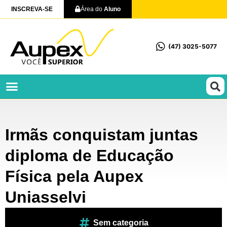
INSCREVA-SE
Área do
Aluno
(47) 3025-5077
Profissionalizantes e Técnicos
Irmãs conquistam juntas
diploma de Educação
Física pela Aupex
Uniasselvi
Sem categoria