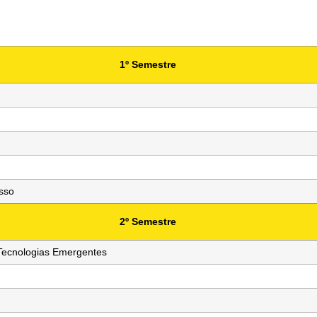
1º Semestre
esso
2º Semestre
Tecnologias Emergentes