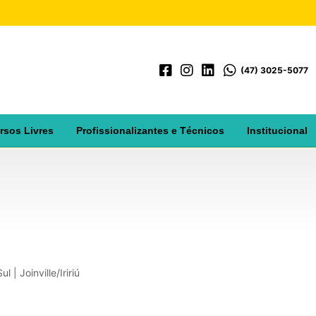
(47) 3025-5077
rsos Livres
Profissionalizantes e Técnicos
Institucional
 | Joinville/Iririú