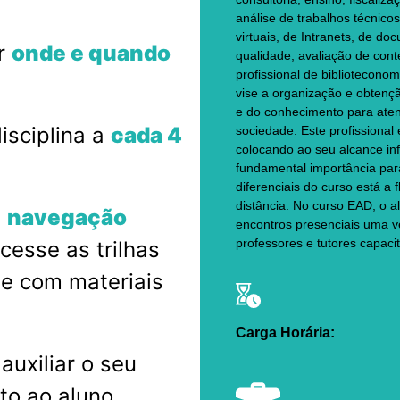
análise de trabalhos técnico
virtuais, de Intranets, de d
ar
onde e quando
qualidade, avaliação de cont
profissional de bibliotecono
vise a organização e obtenç
e do conhecimento para ate
isciplina a
cada 4
sociedade. Este profissional
colocando ao seu alcance in
fundamental importância par
diferenciais do curso está a 
distância. No curso EAD, o a
m
navegação
encontros presenciais uma v
professores e tutores capacit
acesse as trilhas
e com materiais
Carga Horária:
auxiliar o seu
to ao aluno.