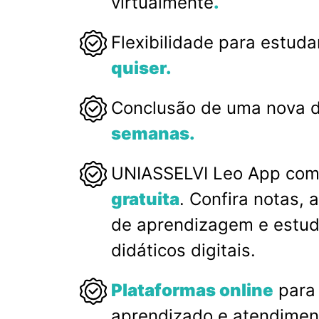
virtualmente
.
Flexibilidade para estud
quiser.
Conclusão de uma nova d
semanas.
UNIASSELVI Leo App co
gratuita
. Confira notas, 
de aprendizagem e estud
didáticos digitais.
Plataformas online
para 
aprendizado e atendimen