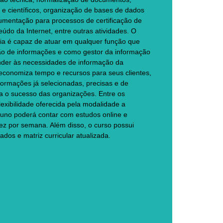
s e científicos, organização de bases de dados
ocumentação para processos de certificação de
eúdo da Internet, entre outras atividades. O
mia é capaz de atuar em qualquer função que
ão de informações e como gestor da informação
nder às necessidades de informação da
 economiza tempo e recursos para seus clientes,
formações já selecionadas, precisas e de
a o sucesso das organizações. Entre os
flexibilidade oferecida pela modalidade a
luno poderá contar com estudos online e
ez por semana. Além disso, o curso possui
ados e matriz curricular atualizada.