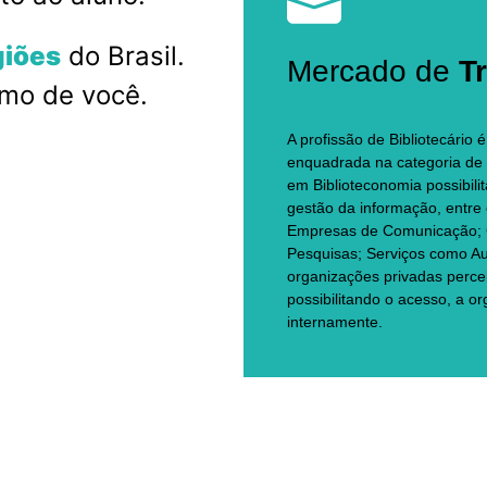
giões
do Brasil.
Mercado de
T
imo de você.
A profissão de Bibliotecário
enquadrada na categoria de p
em Biblioteconomia possibili
gestão da informação, entre e
Empresas de Comunicação; G
Pesquisas; Serviços como A
organizações privadas perce
possibilitando o acesso, a 
internamente.