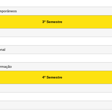
temporâneos
3º Semestre
onal
formação
4º Semestre