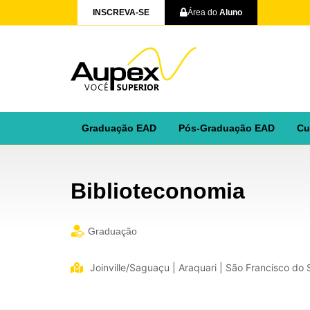
INSCREVA-SE
Área do
Aluno
Graduação EAD
Pós-Graduação EAD
Cu
Biblioteconomia
Graduação
Joinville/Saguaçu | Araquari | São Francisco do Sul