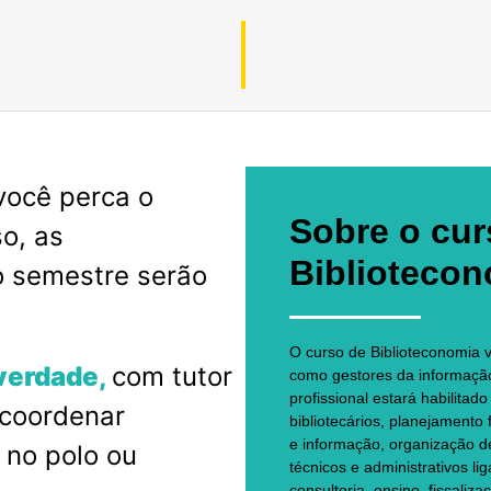
você perca o
Sobre o cur
o, as
Biblioteco
o semestre serão
O curso de Biblioteconomia v
verdade,
com tutor
como gestores da informação 
profissional estará habilitad
 coordenar
bibliotecários, planejamento
e informação, organização de
s no polo ou
técnicos e administrativos l
consultoria, ensino, fiscali