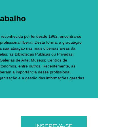
rabalho
 é reconhecida por lei desde 1962, encontra-se
rofissional liberal. Desta forma, a graduação
ta sua atuação nas mais diversas áreas da
las: as Bibliotecas Públicas ou Privadas;
alerias de Arte; Museus; Centros de
utônomos, entre outros. Recentemente, as
beram a importância desse profissional,
organização e a gestão das informações geradas
INSCREVA-SE