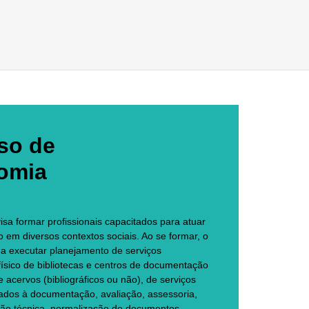
so de
nomia
isa formar profissionais capacitados para atuar
em diversos contextos sociais. Ao se formar, o
o a executar planejamento de serviços
 físico de bibliotecas e centros de documentação
 acervos (bibliográficos ou não), de serviços
igados à documentação, avaliação, assessoria,
zação técnica, normalização de documentos,