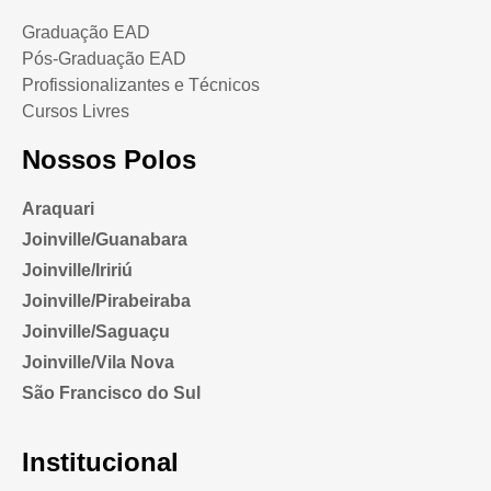
Graduação EAD
Pós-Graduação EAD
Profissionalizantes e Técnicos
Cursos Livres
Nossos Polos
Araquari
Joinville/Guanabara
Joinville/Iririú
Joinville/Pirabeiraba
Joinville/Saguaçu
Joinville/Vila Nova
São Francisco do Sul
Institucional