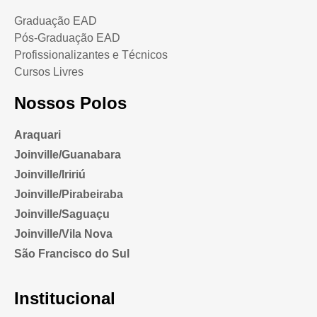
Graduação EAD
Pós-Graduação EAD
Profissionalizantes e Técnicos
Cursos Livres
Nossos Polos
Araquari
Joinville/Guanabara
Joinville/Iririú
Joinville/Pirabeiraba
Joinville/Saguaçu
Joinville/Vila Nova
São Francisco do Sul
Institucional