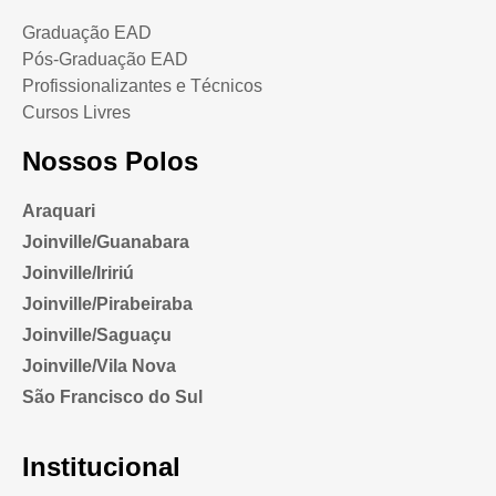
Graduação EAD
Pós-Graduação EAD
Profissionalizantes e Técnicos
Cursos Livres
Nossos Polos
Araquari
Joinville/Guanabara
Joinville/Iririú
Joinville/Pirabeiraba
Joinville/Saguaçu
Joinville/Vila Nova
São Francisco do Sul
Institucional