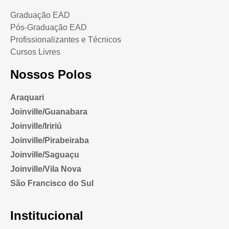
Graduação EAD
Pós-Graduação EAD
Profissionalizantes e Técnicos
Cursos Livres
Nossos Polos
Araquari
Joinville/Guanabara
Joinville/Iririú
Joinville/Pirabeiraba
Joinville/Saguaçu
Joinville/Vila Nova
São Francisco do Sul
Institucional