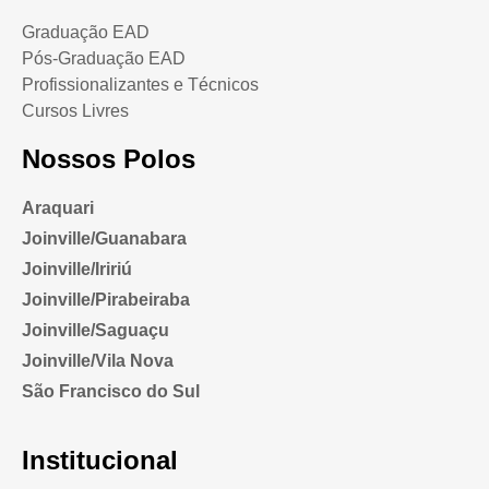
Graduação EAD
Pós-Graduação EAD
Profissionalizantes e Técnicos
Cursos Livres
Nossos Polos
Araquari
Joinville/Guanabara
Joinville/Iririú
Joinville/Pirabeiraba
Joinville/Saguaçu
Joinville/Vila Nova
São Francisco do Sul
Institucional