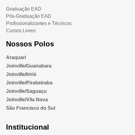
Graduação EAD
Pós-Graduação EAD
Profissionalizantes e Técnicos
Cursos Livres
Nossos Polos
Araquari
Joinville/Guanabara
Joinville/Iririú
Joinville/Pirabeiraba
Joinville/Saguaçu
Joinville/Vila Nova
São Francisco do Sul
Institucional