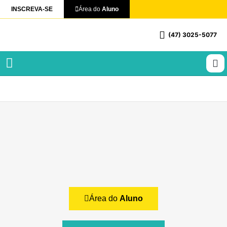
INSCREVA-SE
Área do
Aluno
(47) 3025-5077
Profissionalizantes e Técnicos
Área do
Aluno