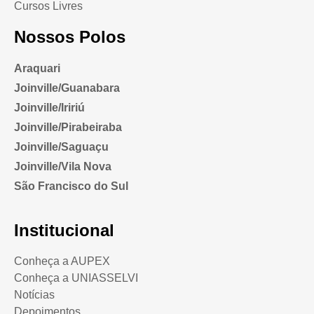
Cursos Livres
Nossos Polos
Araquari
Joinville/Guanabara
Joinville/Iririú
Joinville/Pirabeiraba
Joinville/Saguaçu
Joinville/Vila Nova
São Francisco do Sul
Institucional
Conheça a AUPEX
Conheça a UNIASSELVI
Notícias
Depoimentos