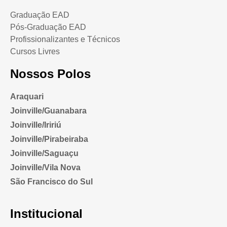
Graduação EAD
Pós-Graduação EAD
Profissionalizantes e Técnicos
Cursos Livres
Nossos Polos
Araquari
Joinville/Guanabara
Joinville/Iririú
Joinville/Pirabeiraba
Joinville/Saguaçu
Joinville/Vila Nova
São Francisco do Sul
Institucional