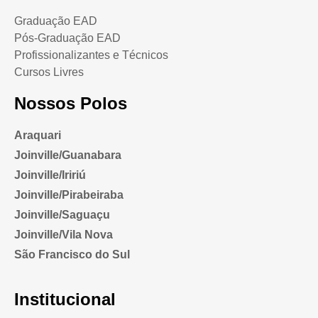
Graduação EAD
Pós-Graduação EAD
Profissionalizantes e Técnicos
Cursos Livres
Nossos Polos
Araquari
Joinville/Guanabara
Joinville/Iririú
Joinville/Pirabeiraba
Joinville/Saguaçu
Joinville/Vila Nova
São Francisco do Sul
Institucional