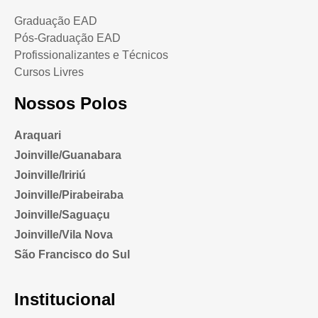
Graduação EAD
Pós-Graduação EAD
Profissionalizantes e Técnicos
Cursos Livres
Nossos Polos
Araquari
Joinville/Guanabara
Joinville/Iririú
Joinville/Pirabeiraba
Joinville/Saguaçu
Joinville/Vila Nova
São Francisco do Sul
Institucional