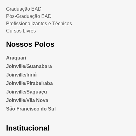
Graduação EAD
Pós-Graduação EAD
Profissionalizantes e Técnicos
Cursos Livres
Nossos Polos
Araquari
Joinville/Guanabara
Joinville/Iririú
Joinville/Pirabeiraba
Joinville/Saguaçu
Joinville/Vila Nova
São Francisco do Sul
Institucional