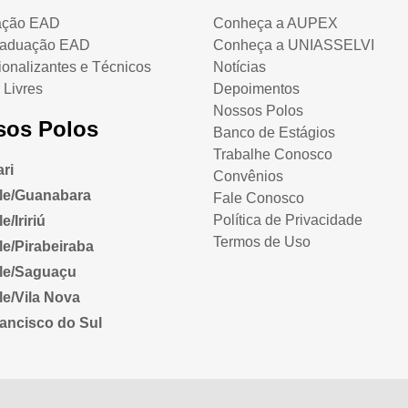
ação EAD
Conheça a AUPEX
raduação EAD
Conheça a UNIASSELVI
ionalizantes e Técnicos
Notícias
 Livres
Depoimentos
Nossos Polos
sos Polos
Banco de Estágios
Trabalhe Conosco
ri
Convênios
lle/Guanabara
Fale Conosco
Política de Privacidade
e/Iririú
Termos de Uso
lle/Pirabeiraba
lle/Saguaçu
lle/Vila Nova
ancisco do Sul