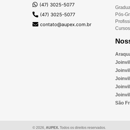
(47) 3025-5077
Gradu
(47) 3025-5077
Pós-G
Profiss
contato@aupex.com.br
Cursos
Nos
Araqua
Joinvi
Joinvill
Joinvi
Joinvi
Joinvi
São Fr
© 2026,
AUPEX.
Todos os direitos reservados.