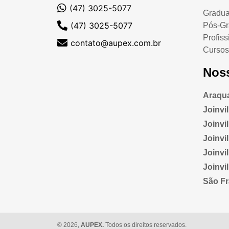
(47) 3025-5077
Gradu
(47) 3025-5077
Pós-G
Profiss
contato@aupex.com.br
Cursos
Nos
Araqua
Joinvi
Joinvill
Joinvi
Joinvi
Joinvi
São Fr
© 2026,
AUPEX.
Todos os direitos reservados.