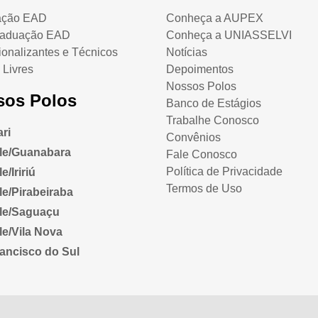
ação EAD
Conheça a AUPEX
raduação EAD
Conheça a UNIASSELVI
ionalizantes e Técnicos
Notícias
 Livres
Depoimentos
Nossos Polos
sos Polos
Banco de Estágios
Trabalhe Conosco
ri
Convênios
lle/Guanabara
Fale Conosco
Política de Privacidade
e/Iririú
Termos de Uso
lle/Pirabeiraba
lle/Saguaçu
lle/Vila Nova
ancisco do Sul