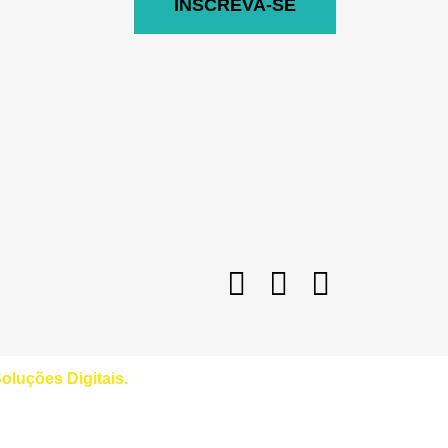
INSCREVA-SE
luções Digitais
.