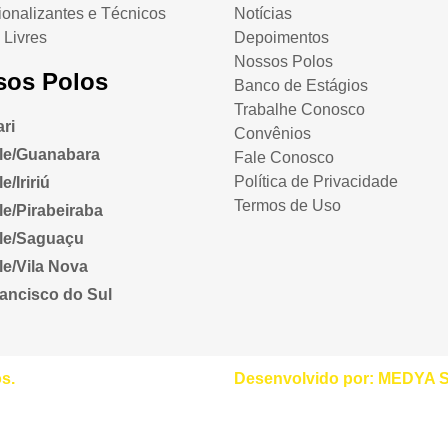
ionalizantes e Técnicos
Notícias
 Livres
Depoimentos
Nossos Polos
sos Polos
Banco de Estágios
Trabalhe Conosco
ri
Convênios
lle/Guanabara
Fale Conosco
Política de Privacidade
e/Iririú
Termos de Uso
lle/Pirabeiraba
lle/Saguaçu
lle/Vila Nova
ancisco do Sul
s.
Desenvolvido por:
MEDYA So