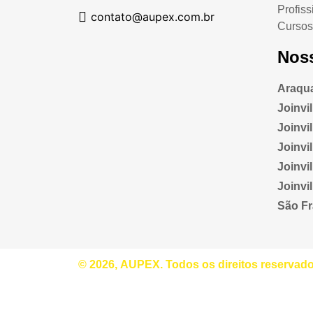
Profiss
contato@aupex.com.br
Cursos
Nos
Araqua
Joinvi
Joinvill
Joinvi
Joinvi
Joinvi
São Fr
© 2026,
AUPEX.
Todos os direitos reservado