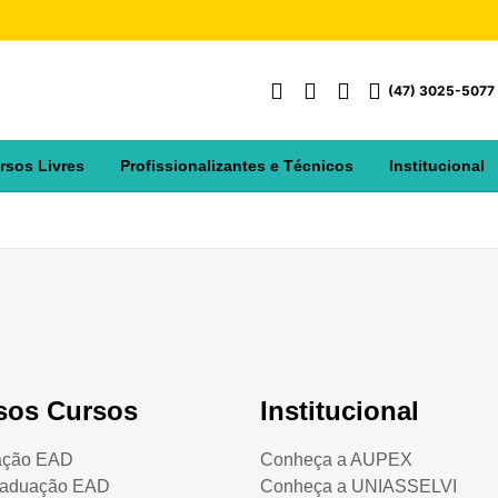
(47) 3025-5077
rsos Livres
Profissionalizantes e Técnicos
Institucional
sos Cursos
Institucional
ação EAD
Conheça a AUPEX
raduação EAD
Conheça a UNIASSELVI