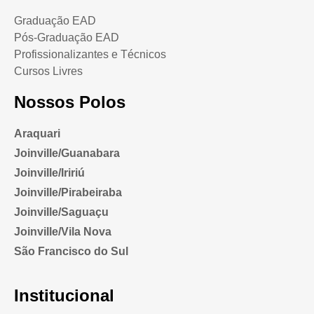
Graduação EAD
Pós-Graduação EAD
Profissionalizantes e Técnicos
Cursos Livres
Nossos Polos
Araquari
Joinville/Guanabara
Joinville/Iririú
Joinville/Pirabeiraba
Joinville/Saguaçu
Joinville/Vila Nova
São Francisco do Sul
Institucional