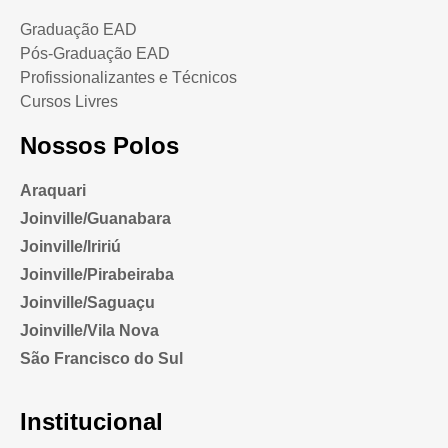
Graduação EAD
Pós-Graduação EAD
Profissionalizantes e Técnicos
Cursos Livres
Nossos Polos
Araquari
Joinville/Guanabara
Joinville/Iririú
Joinville/Pirabeiraba
Joinville/Saguaçu
Joinville/Vila Nova
São Francisco do Sul
Institucional