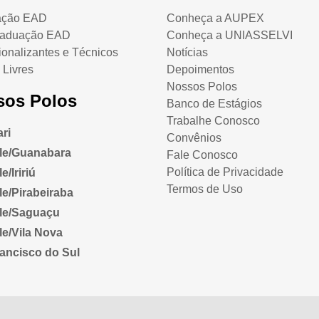
ação EAD
Conheça a AUPEX
raduação EAD
Conheça a UNIASSELVI
ionalizantes e Técnicos
Notícias
 Livres
Depoimentos
Nossos Polos
sos Polos
Banco de Estágios
Trabalhe Conosco
ri
Convênios
lle/Guanabara
Fale Conosco
Política de Privacidade
e/Iririú
Termos de Uso
lle/Pirabeiraba
lle/Saguaçu
lle/Vila Nova
ancisco do Sul