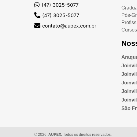
(47) 3025-5077
Gradu
(47) 3025-5077
Pós-G
Profiss
contato@aupex.com.br
Cursos
Nos
Araqua
Joinvi
Joinvill
Joinvi
Joinvi
Joinvi
São Fr
© 2026,
AUPEX.
Todos os direitos reservados.