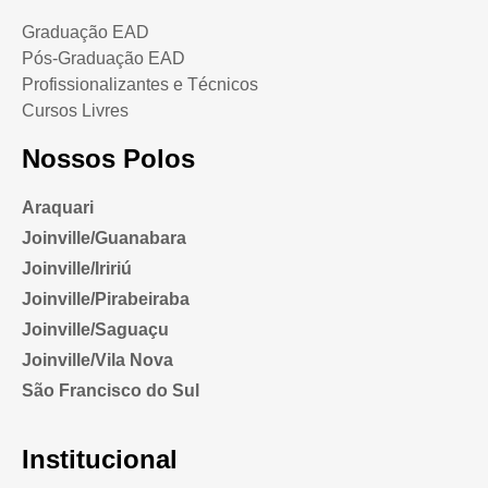
Graduação EAD
Pós-Graduação EAD
Profissionalizantes e Técnicos
Cursos Livres
Nossos Polos
Araquari
Joinville/Guanabara
Joinville/Iririú
Joinville/Pirabeiraba
Joinville/Saguaçu
Joinville/Vila Nova
São Francisco do Sul
Institucional