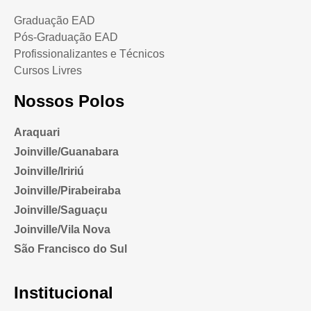
Graduação EAD
Pós-Graduação EAD
Profissionalizantes e Técnicos
Cursos Livres
Nossos Polos
Araquari
Joinville/Guanabara
Joinville/Iririú
Joinville/Pirabeiraba
Joinville/Saguaçu
Joinville/Vila Nova
São Francisco do Sul
Institucional