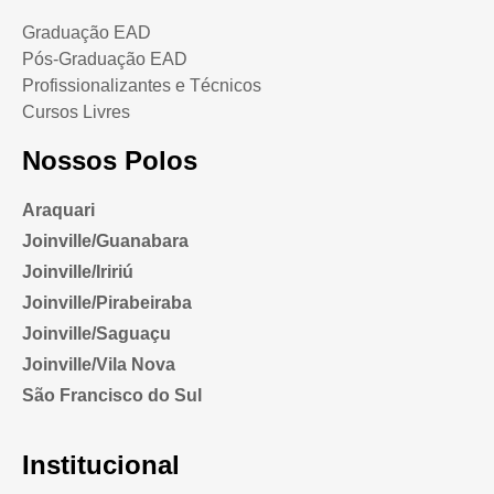
Graduação EAD
Pós-Graduação EAD
Profissionalizantes e Técnicos
Cursos Livres
Nossos Polos
Araquari
Joinville/Guanabara
Joinville/Iririú
Joinville/Pirabeiraba
Joinville/Saguaçu
Joinville/Vila Nova
São Francisco do Sul
Institucional