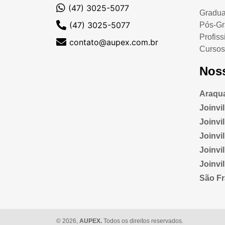
(47) 3025-5077
Gradu
(47) 3025-5077
Pós-G
Profiss
contato@aupex.com.br
Cursos
Nos
Araqua
Joinvi
Joinvill
Joinvi
Joinvi
Joinvi
São Fr
© 2026,
AUPEX.
Todos os direitos reservados.