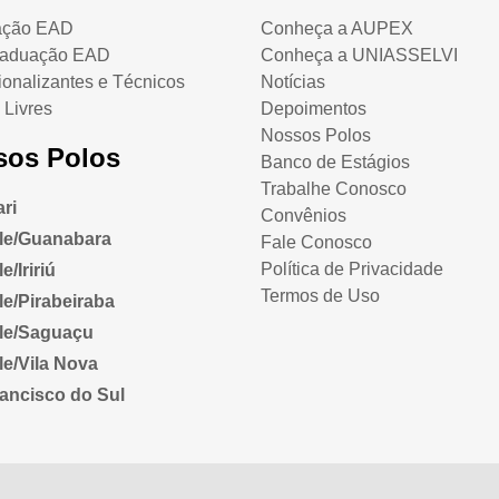
ação EAD
Conheça a AUPEX
raduação EAD
Conheça a UNIASSELVI
ionalizantes e Técnicos
Notícias
 Livres
Depoimentos
Nossos Polos
sos Polos
Banco de Estágios
Trabalhe Conosco
ri
Convênios
lle/Guanabara
Fale Conosco
Política de Privacidade
e/Iririú
Termos de Uso
lle/Pirabeiraba
lle/Saguaçu
lle/Vila Nova
ancisco do Sul