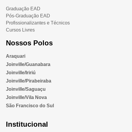
Graduação EAD
Pós-Graduação EAD
Profissionalizantes e Técnicos
Cursos Livres
Nossos Polos
Araquari
Joinville/Guanabara
Joinville/Iririú
Joinville/Pirabeiraba
Joinville/Saguaçu
Joinville/Vila Nova
São Francisco do Sul
Institucional