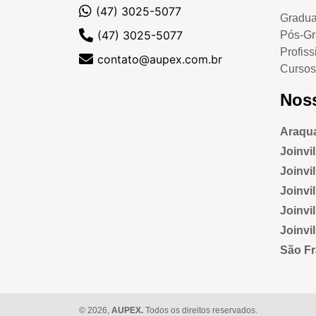
(47) 3025-5077
Gradu
(47) 3025-5077
Pós-G
Profiss
contato@aupex.com.br
Cursos
Nos
Araqua
Joinvi
Joinvill
Joinvi
Joinvi
Joinvi
São Fr
© 2026,
AUPEX.
Todos os direitos reservados.