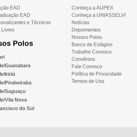
ação EAD
Conheça a AUPEX
raduação EAD
Conheça a UNIASSELVI
ionalizantes e Técnicos
Notícias
 Livres
Depoimentos
Nossos Polos
sos Polos
Banco de Estágios
Trabalhe Conosco
ri
Convênios
lle/Guanabara
Fale Conosco
Política de Privacidade
e/Iririú
Termos de Uso
lle/Pirabeiraba
lle/Saguaçu
lle/Vila Nova
ancisco do Sul