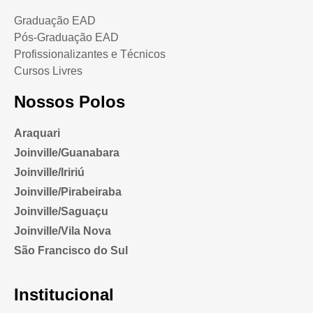
Graduação EAD
Pós-Graduação EAD
Profissionalizantes e Técnicos
Cursos Livres
Nossos Polos
Araquari
Joinville/Guanabara
Joinville/Iririú
Joinville/Pirabeiraba
Joinville/Saguaçu
Joinville/Vila Nova
São Francisco do Sul
Institucional