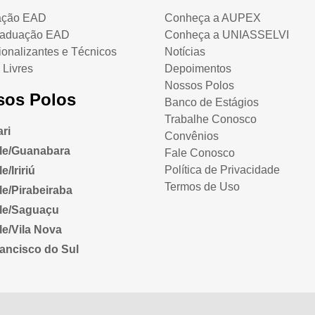
ação EAD
Conheça a AUPEX
raduação EAD
Conheça a UNIASSELVI
ionalizantes e Técnicos
Notícias
 Livres
Depoimentos
Nossos Polos
sos Polos
Banco de Estágios
Trabalhe Conosco
ri
Convênios
lle/Guanabara
Fale Conosco
Política de Privacidade
e/Iririú
Termos de Uso
lle/Pirabeiraba
lle/Saguaçu
lle/Vila Nova
ancisco do Sul