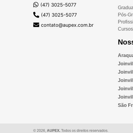
(47) 3025-5077
Gradu
(47) 3025-5077
Pós-G
Profiss
contato@aupex.com.br
Cursos
Nos
Araqua
Joinvi
Joinvill
Joinvi
Joinvi
Joinvi
São Fr
© 2026,
AUPEX.
Todos os direitos reservados.