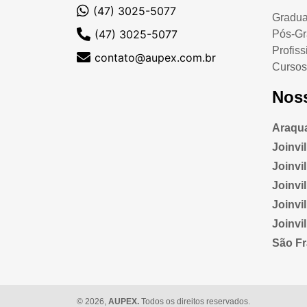
(47) 3025-5077
Gradu
(47) 3025-5077
Pós-G
Profiss
contato@aupex.com.br
Cursos
Nos
Araqua
Joinvi
Joinvill
Joinvi
Joinvi
Joinvi
São Fr
© 2026,
AUPEX.
Todos os direitos reservados.