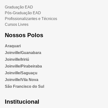
Graduação EAD
Pós-Graduação EAD
Profissionalizantes e Técnicos
Cursos Livres
Nossos Polos
Araquari
Joinville/Guanabara
Joinville/Iririú
Joinville/Pirabeiraba
Joinville/Saguaçu
Joinville/Vila Nova
São Francisco do Sul
Institucional