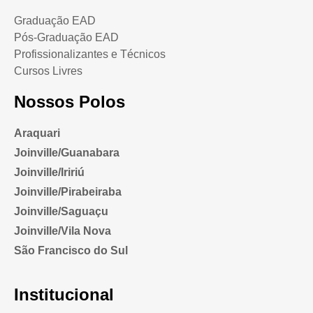
Graduação EAD
Pós-Graduação EAD
Profissionalizantes e Técnicos
Cursos Livres
Nossos Polos
Araquari
Joinville/Guanabara
Joinville/Iririú
Joinville/Pirabeiraba
Joinville/Saguaçu
Joinville/Vila Nova
São Francisco do Sul
Institucional