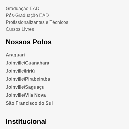
Graduação EAD
Pós-Graduação EAD
Profissionalizantes e Técnicos
Cursos Livres
Nossos Polos
Araquari
Joinville/Guanabara
Joinville/Iririú
Joinville/Pirabeiraba
Joinville/Saguaçu
Joinville/Vila Nova
São Francisco do Sul
Institucional