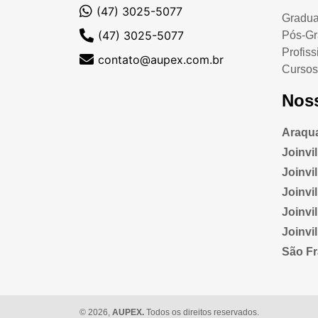
(47) 3025-5077
Gradu
(47) 3025-5077
Pós-G
Profiss
contato@aupex.com.br
Cursos
Nos
Araqua
Joinvi
Joinvill
Joinvi
Joinvi
Joinvi
São Fr
© 2026,
AUPEX.
Todos os direitos reservados.