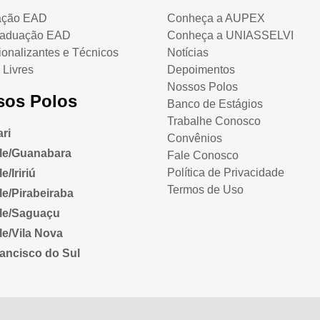
ação EAD
Conheça a AUPEX
raduação EAD
Conheça a UNIASSELVI
ionalizantes e Técnicos
Notícias
 Livres
Depoimentos
Nossos Polos
sos Polos
Banco de Estágios
Trabalhe Conosco
ri
Convênios
lle/Guanabara
Fale Conosco
Política de Privacidade
e/Iririú
Termos de Uso
lle/Pirabeiraba
lle/Saguaçu
lle/Vila Nova
ancisco do Sul