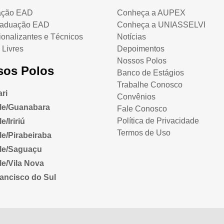
ação EAD
Conheça a AUPEX
raduação EAD
Conheça a UNIASSELVI
ionalizantes e Técnicos
Notícias
 Livres
Depoimentos
Nossos Polos
sos Polos
Banco de Estágios
Trabalhe Conosco
ri
Convênios
lle/Guanabara
Fale Conosco
Política de Privacidade
e/Iririú
Termos de Uso
lle/Pirabeiraba
lle/Saguaçu
lle/Vila Nova
ancisco do Sul