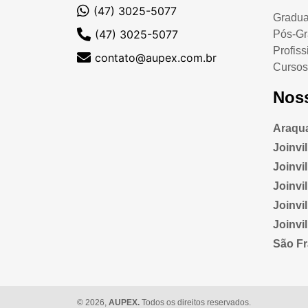
(47) 3025-5077
Gradu
(47) 3025-5077
Pós-G
Profiss
contato@aupex.com.br
Cursos
Nos
Araqua
Joinvi
Joinvill
Joinvi
Joinvi
Joinvi
São Fr
© 2026,
AUPEX.
Todos os direitos reservados.