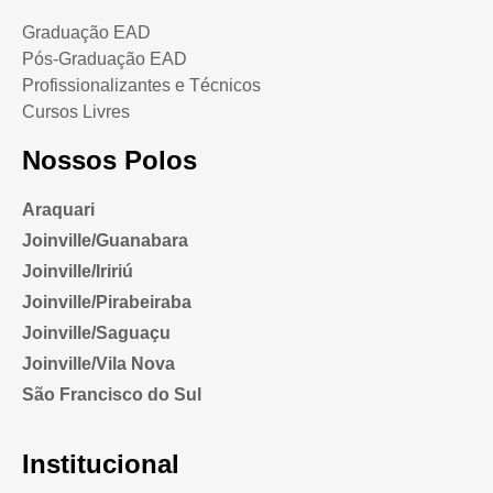
Graduação EAD
Pós-Graduação EAD
Profissionalizantes e Técnicos
Cursos Livres
Nossos Polos
Araquari
Joinville/Guanabara
Joinville/Iririú
Joinville/Pirabeiraba
Joinville/Saguaçu
Joinville/Vila Nova
São Francisco do Sul
Institucional