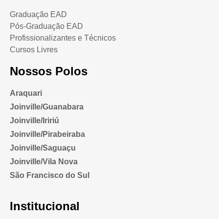
Graduação EAD
Pós-Graduação EAD
Profissionalizantes e Técnicos
Cursos Livres
Nossos Polos
Araquari
Joinville/Guanabara
Joinville/Iririú
Joinville/Pirabeiraba
Joinville/Saguaçu
Joinville/Vila Nova
São Francisco do Sul
Institucional