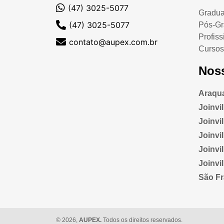
(47) 3025-5077
Gradu
(47) 3025-5077
Pós-G
Profiss
contato@aupex.com.br
Cursos
Nos
Araqua
Joinvi
Joinvill
Joinvi
Joinvi
Joinvi
São Fr
© 2026,
AUPEX.
Todos os direitos reservados.