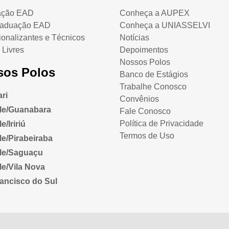
ação EAD
Conheça a AUPEX
raduação EAD
Conheça a UNIASSELVI
ionalizantes e Técnicos
Notícias
 Livres
Depoimentos
Nossos Polos
sos Polos
Banco de Estágios
Trabalhe Conosco
ri
Convênios
lle/Guanabara
Fale Conosco
Política de Privacidade
e/Iririú
Termos de Uso
lle/Pirabeiraba
lle/Saguaçu
lle/Vila Nova
ancisco do Sul