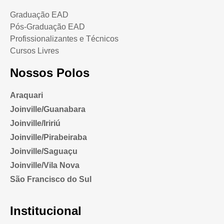
Graduação EAD
Pós-Graduação EAD
Profissionalizantes e Técnicos
Cursos Livres
Nossos Polos
Araquari
Joinville/Guanabara
Joinville/Iririú
Joinville/Pirabeiraba
Joinville/Saguaçu
Joinville/Vila Nova
São Francisco do Sul
Institucional