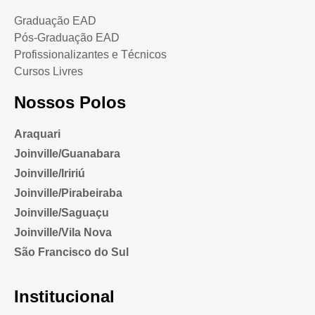
Graduação EAD
Pós-Graduação EAD
Profissionalizantes e Técnicos
Cursos Livres
Nossos Polos
Araquari
Joinville/Guanabara
Joinville/Iririú
Joinville/Pirabeiraba
Joinville/Saguaçu
Joinville/Vila Nova
São Francisco do Sul
Institucional