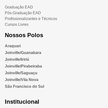
Graduação EAD
Pós-Graduação EAD
Profissionalizantes e Técnicos
Cursos Livres
Nossos Polos
Araquari
Joinville/Guanabara
Joinville/Iririú
Joinville/Pirabeiraba
Joinville/Saguaçu
Joinville/Vila Nova
São Francisco do Sul
Institucional