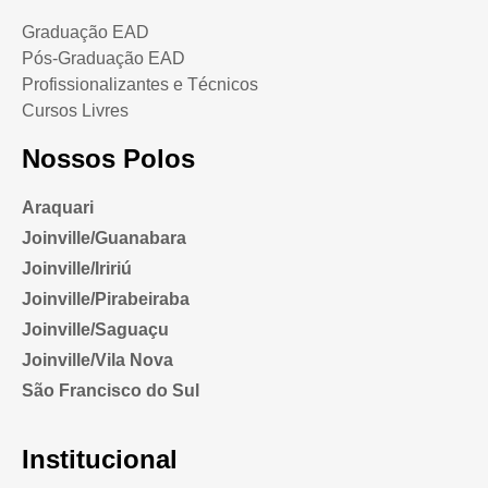
Graduação EAD
Pós-Graduação EAD
Profissionalizantes e Técnicos
Cursos Livres
Nossos Polos
Araquari
Joinville/Guanabara
Joinville/Iririú
Joinville/Pirabeiraba
Joinville/Saguaçu
Joinville/Vila Nova
São Francisco do Sul
Institucional