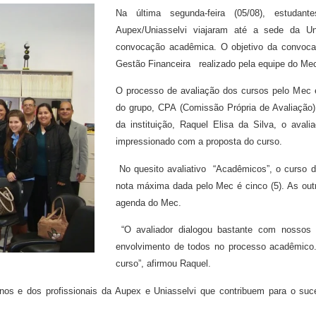
Na última segunda-feira (05/08), estuda
Aupex/Uniasselvi viajaram até a sede da Un
convocação acadêmica. O objetivo da convocaç
Gestão Financeira realizado pela equipe do Mec
O processo de avaliação dos cursos pelo Mec 
do grupo, CPA (Comissão Própria de Avaliaçã
da instituição, Raquel Elisa da Silva, o aval
impressionado com a proposta do curso.
No quesito avaliativo “Acadêmicos”, o curso d
nota máxima dada pelo Mec é cinco (5). As out
agenda do Mec.
“O avaliador dialogou bastante com nossos 
envolvimento de todos no processo acadêmico
curso”, afirmou Raquel.
 e dos profissionais da Aupex e Uniasselvi que contribuem para o sucess