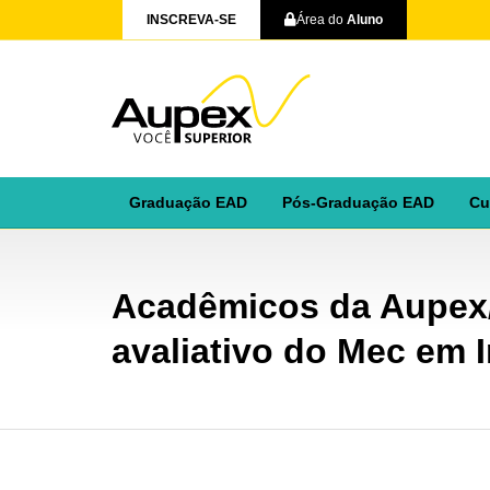
INSCREVA-SE
Área do
Aluno
Graduação EAD
Pós-Graduação EAD
Cu
Acadêmicos da Aupex/
avaliativo do Mec em I