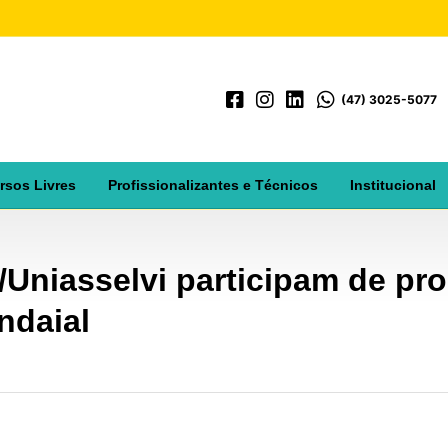
(47) 3025-5077
rsos Livres
Profissionalizantes e Técnicos
Institucional
Uniasselvi participam de pr
ndaial