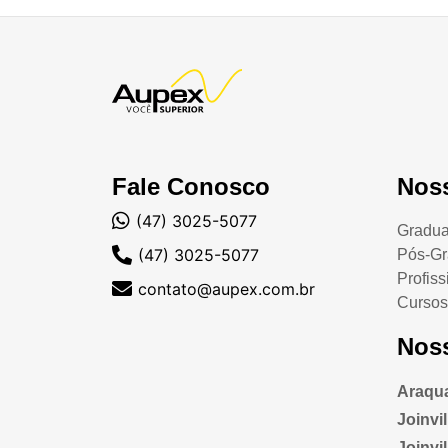
Fale Conosco
Nos
(47) 3025-5077
Gradu
(47) 3025-5077
Pós-G
Profiss
contato@aupex.com.br
Cursos
Nos
Araqua
Joinvi
Joinvill