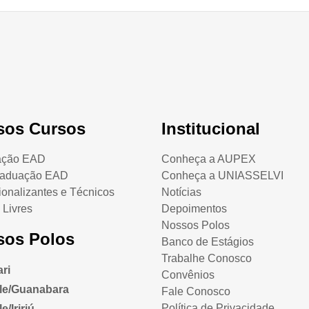
sos Cursos
Institucional
ação EAD
Conheça a AUPEX
raduação EAD
Conheça a UNIASSELVI
ionalizantes e Técnicos
Notícias
 Livres
Depoimentos
Nossos Polos
sos Polos
Banco de Estágios
Trabalhe Conosco
ri
Convênios
lle/Guanabara
Fale Conosco
Política de Privacidade
e/Iririú