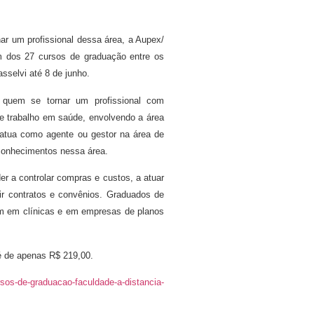
ar um profissional dessa área, a Aupex/
m dos 27 cursos de graduação entre os
asselvi até 8 de junho.
 quem se tornar um profissional com
de trabalho em saúde, envolvendo a área
atua como agente ou gestor na área de
 conhecimentos nessa área.
r a controlar compras e custos, a atuar
rir contratos e convênios. Graduados de
m em clínicas e em empresas de planos
é de apenas R$ 219,00.
sos-de-graduacao-faculdade-a-distancia-